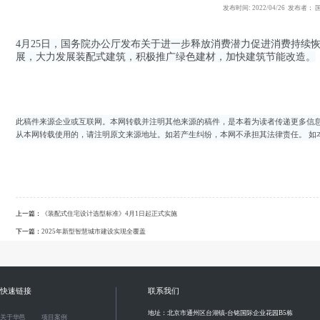
发布时间: 2022/04/26 发布
4月25日，国务院办公厅发布关于进一步释放消费潜力促进消费持续
展，大力发展装配式建筑，积极推广绿色建材，加快建筑节能改造。
此稿件来源企业或互联网。本网转载并注明其他来源的稿件，是本着为读者传递更多信息
从本网转载使用的，请注明原文来源地址。如若产生纠纷，本网不承担其法律责任。 如
上一篇：
《装配式住宅设计选型标准》4月1日起正式实施
下一篇：
2025年新型智慧城市建设实现全覆盖
快速链接
联系我们
地址：北京市通州区台湖镇-台铭国际企业花园B5栋
关于华邑
项目案例