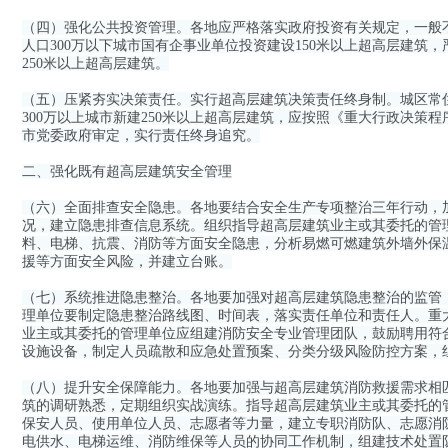
（四）强化公共投资管理。各地应严格落实政府投资有关规定，一般
人口300万以下城市国有企事业单位投资建设150米以上超高层建筑
250米以上超高层建筑。
（五）压紧夯实决策责任。实行超高层建筑决策责任终身制。城区常住人
300万以上城市新建250米以上超高层建筑，应按照《重大行政决策
市党委政府审定，实行责任终身追究。
二、强化既有超高层建筑安全管理
（六）全面排查安全隐患。各地要结合安全生产专项整治三年行动，
况，建立隐患排查信息系统。组织指导超高层建筑业主或其委托的管
料、电梯、抗震、消防等方面安全隐患，分析易燃可燃建筑外墙外保
援等方面安全风险，并建立台账。
（七）系统推进隐患整治。各地要加强对超高层建筑隐患整治的监管
理单位要制定隐患整治路线图、时间表，落实责任单位和责任人。重
业主或其委托的管理单位应组建消防安全专业管理团队，鼓励聘用符
设施设备，制定人员疏散和应急处置预案、分类分级风险防控方案，
（八）提升安全保障能力。各地要加强与超高层建筑消防救援需求相
筑的调研熟悉，定期组织实战演练。指导超高层建筑业主或其委托的
保安人员、使用单位人员、志愿者等力量，建立专职消防队、志愿消
电供水、电梯运维、消防维保等人员的协同工作机制，组建技术处置