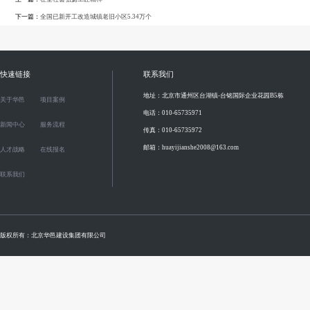
下一篇：
全国已新开工改造城镇老旧小区5.34万个
快速链接
联系我们
地址：北京市通州区台湖镇-台铭国际企业花园B5栋
关于华邑
项目案例
电话：010-65735971
新闻中心
服务流程
传真：010-65735972
邮箱：huayijianshe2008@163.com
人才战略
在线报名
联系我们
版权所有：北京华邑建设集团有限公司