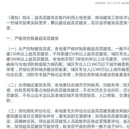
发布时间: 2021/10/29 
《通知》指出，超高层建筑在集约利用土地资源、推动建筑工程技术
一些城市脱离实际需求，攀比建设超高层建筑，盲目追求建筑高度第
度。
一、严格管控新建超高层建筑
（一）从严控制建筑高度。各地要严格控制新建超高层建筑。一般不得
建150米以上超高层建筑，不得新建250米以上超高层建筑。城区常住
建500米以上超高层建筑。各地相关部门审批80米以上住宅建筑、1
确保与当地消防救援能力相匹配。城区常住人口300万以下城市确需新
审查，并报住房和城乡建设部备案。城区常住人口300万以上城市确需
结合抗震、消防等专题严格论证审查，并报住房和城乡建设部备案复
（二）合理确定建筑布局。各地要结合城市空间格局、功能布局，统
感、自然景观等重点地段的高层建筑建设，不在对历史文化街区、历
层建筑，不在山边水边以及老城旧城开发强度较高、人口密集、交通
群。
（三）深化细化评估论证。各地要充分评估论证超高层建筑建设风险
建筑建设项目交通影响评价，避免加剧交通拥堵；加强超高层建筑建
染、高楼峡谷风。强化超高层建筑人员疏散和应急处置预案评估。超高
米。加强超高层建筑节能管理，标准层平面利用率一般不低于80%，