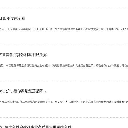
期 四季度或企稳
示，2022年国庆假期期间(10月1日-10月7日)，20个重点监测城市新建商品住宅成交面积同比下降37 7%。20
市首套住房贷款利率下限放宽
民银行、中国银行保险监督管理委员会发布通知，决定阶段性调整差别化住房信贷政策。符合条件的城市政府，可自主
房价出炉，看你家是涨还是降→
售价格同比涨幅回落二三线城市同比降幅扩大8月份，70个大中城市中，新建商品住宅销售价格同比下降城市有4
新时代住房和城乡建设事业高质量发展举措和成