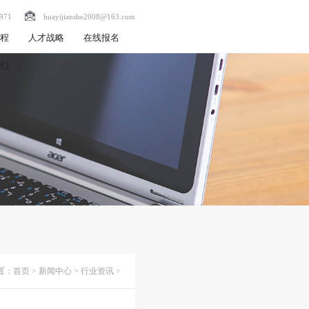
971
huayijianshe2008@163.com
流程
人才战略
在线报名
我们
置：
首页
>
新闻中心
>
行业资讯
>