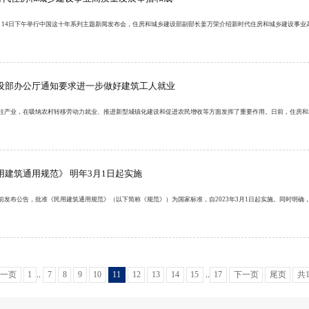
月14日下午举行中国这十年系列主题新闻发布会，住房和城乡建设部副部长姜万荣介绍新时代住房和城乡建设事业
设部办公厅通知要求进一步做好建筑工人就业
柱产业，在吸纳农村转移劳动力就业、推进新型城镇化建设和促进农民增收等方面发挥了重要作用。日前，住房
用建筑通用规范》 明年3月1日起实施
前发布公告，批准《民用建筑通用规范》（以下简称《规范》）为国家标准，自2023年3月1日起实施。同时明确
上一页
1
..
7
8
9
10
11
12
13
14
15
..
17
下一页
尾页
共1