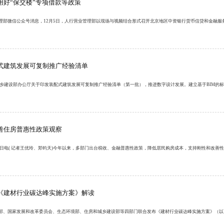
用好“保交楼”专项借款等政策
理部微信公众号消息，12月5日，人行营业管理部以现场与视频结合形式召开北京地区中资银行货币信贷和金融服
式建筑发展可复制推广经验清单
和城乡建设部办公厅关于印发装配式建筑发展可复制推广经验清单（第一批），推进数字设计发展。建立基于BIM的
善住房普惠性政策观察
21日电( 记者王优玲、郑钧天)今年以来，多部门出台税收、金融普惠性政策，降低居民购房成本，支持刚性和改善
《建材行业碳达峰实施方案》解读
部、国家发展和改革委员会、生态环境部、住房和城乡建设部等四部门联合发布《建材行业碳达峰实施方案》（